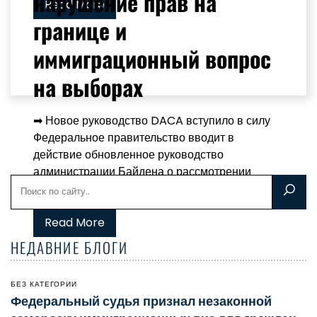
нарушение прав на
Read More
границе и
иммиграционный вопрос
на выборах
➡ Новое руководство DACA вступило в силу
Федеральное правительство вводит в
действие обновленное руководство
администрации Байдена о рассмотрении
заявок на участие...
Read More
НЕДАВНИЕ БЛОГИ
БЕЗ КАТЕГОРИИ
Федеральный судья признал незаконной