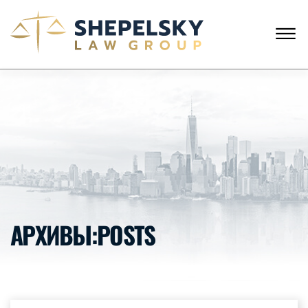
Skip to Main Content
☰
АНГЛИЙСКИЙ
РУССКИЙ
ЗВОНКИ С США
+1 (718) 769-6352
ГЛАВНАЯ
НАША КОМАНДА
УСЛУГИ
ИСТОРИИ КЛИЕНТОВ
НОВОСТИ
КОНТАКТЫ
АРХИВЫ:POSTS