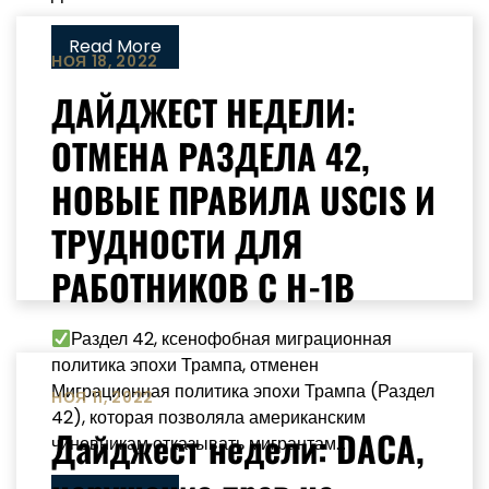
Read More
НОЯ 18, 2022
ДАЙДЖЕСТ НЕДЕЛИ:
ОТМЕНА РАЗДЕЛА 42,
НОВЫЕ ПРАВИЛА USCIS И
ТРУДНОСТИ ДЛЯ
РАБОТНИКОВ С H-1B
Раздел 42, ксенофобная миграционная
политика эпохи Трампа, отменен
Миграционная политика эпохи Трампа (Раздел
НОЯ 11, 2022
42), которая позволяла американским
Дайджест недели: DACA,
чиновникам отказывать мигрантам...