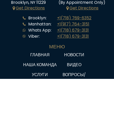
Brooklyn, NY 11229
(By Appointment Only)
Get Directions
Get Directions
Brooklyn:
+1(718) 769-6352
Manhattan:
+1(917) 764-3151
Whats App:
+1(718) 679-3131
Viber:
+1(718) 679-3131
МЕНЮ
ГЛАВНАЯ
НОВОСТИ
НАША КОМАНДА
ВИДЕО
УСЛУГИ
ВОПРОСЫ/
ОТВЕТЫ
ИСТОРИИ
ПОЛИТИКА
КЛИЕНТОВ
КОНФИДЕНЦИАЛЬНОСТИ