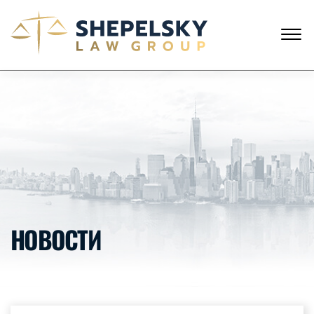
Skip to Main Content
☰
АНГЛИЙСКИЙ
РУССКИЙ
ЗВОНКИ С США
+1 (718) 769-6352
ГЛАВНАЯ
НАША КОМАНДА
УСЛУГИ
ИСТОРИИ КЛИЕНТОВ
НОВОСТИ
КОНТАКТЫ
НОВОСТИ