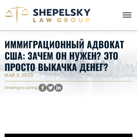
Skip to Main Content
☰
ЗВОНКИ С США
+1 (718) 769-6352
ИММИГРАЦИОННЫЙ АДВОКАТ
ГЛАВНАЯ
США: ЗАЧЕМ ОН НУЖЕН? ЭТО
НАША КОМАНДА
УСЛУГИ
ПРОСТО ВЫКАЧКА ДЕНЕГ?
ИСТОРИИ КЛИЕНТОВ
МАЙ 3, 2023
НОВОСТИ
КОНТАКТЫ
Sharing is caring: