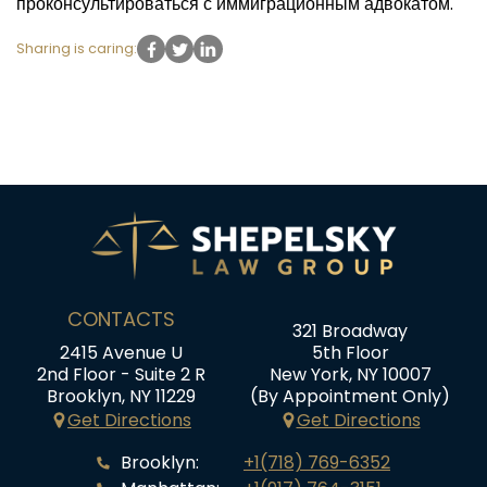
проконсультироваться с иммиграционным адвокатом.
Sharing is caring:
CONTACTS
321 Broadway
2415 Avenue U
5th Floor
2nd Floor - Suite 2 R
New York, NY 10007
Brooklyn, NY 11229
(By Appointment Only)
Get Directions
Get Directions
Brooklyn:
+1(718) 769-6352