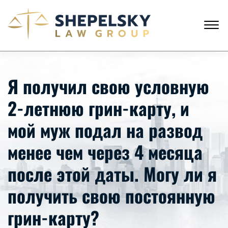
Skip to Main Content
☰
АНГЛИЙСКИЙ
РУССКИЙ
ЗВОНКИ С США
+1 (718) 769-6352
Я получил свою условную
ГЛАВНАЯ
2-летнюю грин-карту, и
НАША КОМАНДА
УСЛУГИ
мой муж подал на развод
ИСТОРИИ КЛИЕНТОВ
НОВОСТИ
менее чем через 4 месяца
КОНТАКТЫ
после этой даты. Могу ли я
получить свою постоянную
грин-карту?