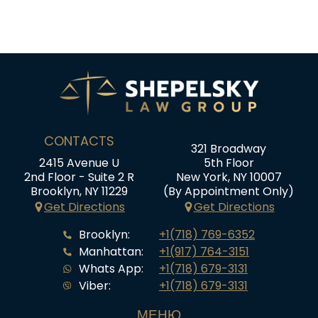
CONTACTS
321 Broadway
2415 Avenue U
5th Floor
2nd Floor - Suite 2 R
New York, NY 10007
Brooklyn, NY 11229
(By Appointment Only)
Get Directions
Get Directions
Brooklyn:
+1(718) 769-6352
Manhattan:
+1(917) 764-3151
Whats App:
+1(718) 679-3131
Viber:
+1(718) 679-3131
МЕНЮ