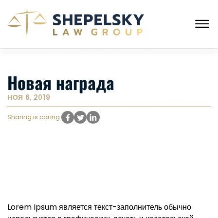
Skip to Main Content
☰
АНГЛИЙСКИЙ
РУССКИЙ
ЗВОНКИ С США
+1 (718) 769-6352
Новая награда
ГЛАВНАЯ
НАША КОМАНДА
НОЯ 6, 2019
УСЛУГИ
Sharing is caring:
ИСТОРИИ КЛИЕНТОВ
НОВОСТИ
КОНТАКТЫ
Lorem Ipsum является текст-заполнитель обычно