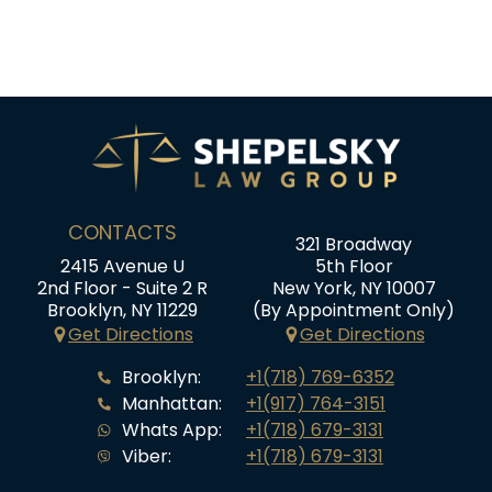
CONTACTS
321 Broadway
2415 Avenue U
5th Floor
2nd Floor - Suite 2 R
New York, NY 10007
Brooklyn, NY 11229
(By Appointment Only)
Get Directions
Get Directions
Brooklyn:
+1(718) 769-6352
Manhattan:
+1(917) 764-3151
Whats App:
+1(718) 679-3131
Viber:
+1(718) 679-3131