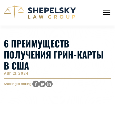
Skip to Main Content
☰
ЗВОНКИ С США
+1 (718) 769-6352
6 ПРЕИМУЩЕСТВ
ГЛАВНАЯ
НАША КОМАНДА
ПОЛУЧЕНИЯ ГРИН-КАРТЫ
УСЛУГИ
ИСТОРИИ КЛИЕНТОВ
В США
НОВОСТИ
КОНТАКТЫ
АВГ 21, 2024
Sharing is caring: