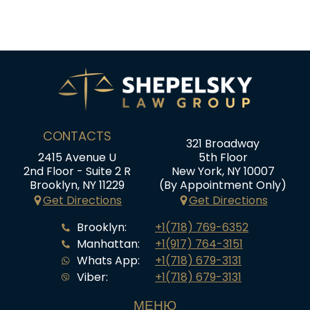
CONTACTS
321 Broadway
2415 Avenue U
5th Floor
2nd Floor - Suite 2 R
New York, NY 10007
Brooklyn, NY 11229
(By Appointment Only)
Get Directions
Get Directions
Brooklyn:
+1(718) 769-6352
Manhattan:
+1(917) 764-3151
Whats App:
+1(718) 679-3131
Viber:
+1(718) 679-3131
МЕНЮ