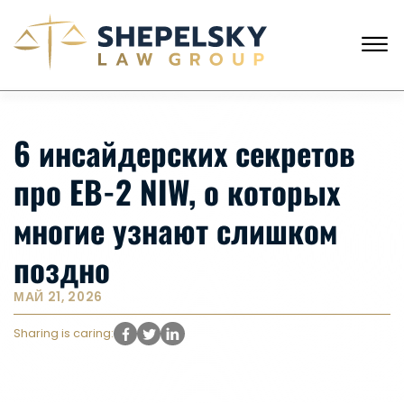
Skip to Main Content
☰
ЗВОНКИ С США
+1 (718) 769-6352
6 инсайдерских секретов
ГЛАВНАЯ
НАША КОМАНДА
про EB-2 NIW, о которых
УСЛУГИ
ИСТОРИИ КЛИЕНТОВ
многие узнают слишком
НОВОСТИ
КОНТАКТЫ
поздно
МАЙ 21, 2026
Sharing is caring: