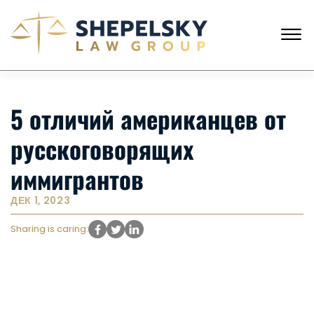
Skip to Main Content
☰
ЗВОНКИ С США
+1 (718) 769-6352
5 отличий американцев от
ГЛАВНАЯ
НАША КОМАНДА
русскоговорящих
УСЛУГИ
ИСТОРИИ КЛИЕНТОВ
иммигрантов
НОВОСТИ
КОНТАКТЫ
ДЕК 1, 2023
Sharing is caring: