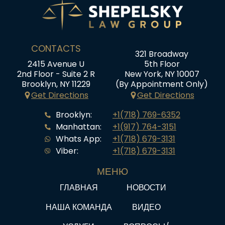
CONTACTS
321 Broadway
2415 Avenue U
5th Floor
2nd Floor - Suite 2 R
New York, NY 10007
Brooklyn, NY 11229
(By Appointment Only)
Get Directions
Get Directions
Brooklyn:
+1(718) 769-6352
Manhattan:
+1(917) 764-3151
Whats App:
+1(718) 679-3131
Viber:
+1(718) 679-3131
МЕНЮ
ГЛАВНАЯ
НОВОСТИ
НАША КОМАНДА
ВИДЕО