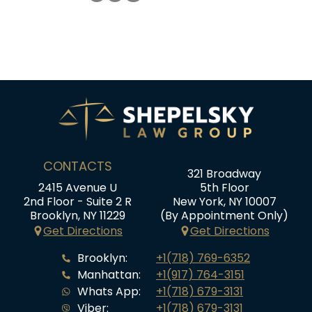
CONTACTS
321 Broadway
2415 Avenue U
5th Floor
2nd Floor - Suite 2 R
New York, NY 10007
Brooklyn, NY 11229
(By Appointment Only)
Get Directions
Get Directions
Brooklyn:
+1(718) 769-6352
Manhattan:
+1(917) 764-3151
Whats App:
+1(718) 679-3131
Viber:
+1(718) 679-3131