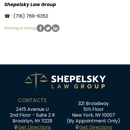
Shepelsky Law Group
☎ : (718) 769-6352
Sharing is caring:
CONTACTS
321 Broadway
2415 Avenue U
5th Floor
2nd Floor - Suite 2 R
New York, NY 10007
Brooklyn, NY 11229
(By Appointment Only)
Get Directions
Get Directions