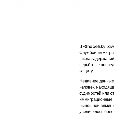
В «Shepelsky La
Службой иммиграц
числа задержани
серьёзные послед
защиту.
Недавние данные 
человек, находящи
судимостей или о
иммиграционные 
нынешней админис
увеличилось боле