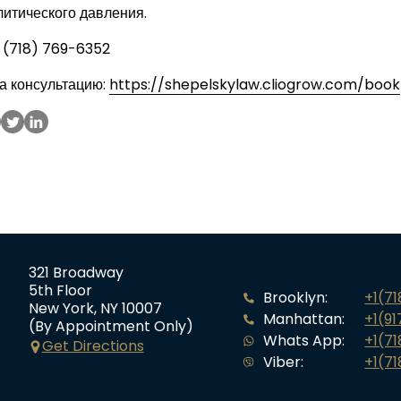
литического давления.
1 (718) 769-6352
а консультацию:
https://shepelskylaw.cliogrow.com/book
321 Broadway
5th Floor
Brooklyn:
+1(7
New York, NY 10007
Manhattan:
+1(91
(By Appointment Only)
Whats App:
+1(71
Get Directions
Viber:
+1(71