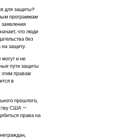
ия для защиты?
рным программам
х заявления
начает, что люди
дательства без
 на защиту.
 могут и не
нные пути защиты
к этим правам
ится в
льного прошлого,
ьству США —
добиться права на
 неграждан,