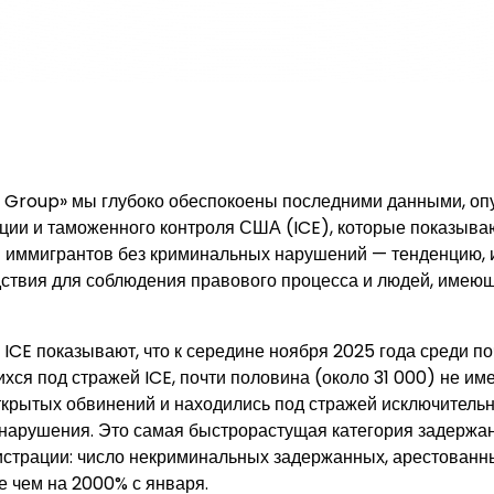
w Group» мы глубоко обеспокоены последними данными, о
ии и таможенного контроля США (ICE), которые показываю
й иммигрантов без криминальных нарушений — тенденцию
ствия для соблюдения правового процесса и людей, имеющ
ICE показывают, что к середине ноября 2025 года среди по
хся под стражей ICE, почти половина (около 31 000) не им
ткрытых обвинений и находились под стражей исключительн
нарушения. Это самая быстрорастущая категория задержа
трации: число некриминальных задержанных, арестованны
е чем на 2000% с января.