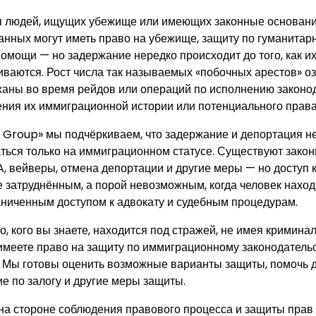
ля людей, ищущих убежище или имеющих законные основан
анных могут иметь право на убежище, защиту по гуманита
помощи — но задержание нередко происходит до того, как и
ваются. Рост числа так называемых «побочных арестов» оз
жаны во время рейдов или операций по исполнению законо
ения их иммиграционной истории или потенциального права
 Group» мы подчёркиваем, что задержание и депортация не
ься только на иммиграционном статусе. Существуют зако
 вейверы, отмена депортации и другие меры — но доступ 
е затруднённым, а порой невозможным, когда человек наход
аниченным доступом к адвокату и судебным процедурам.
о, кого вы знаете, находится под стражей, не имея кримина
о имеете право на защиту по иммиграционному законодател
. Мы готовы оценить возможные варианты защиты, помочь 
е по залогу и другие меры защиты.
на стороне соблюдения правового процесса и защиты прав