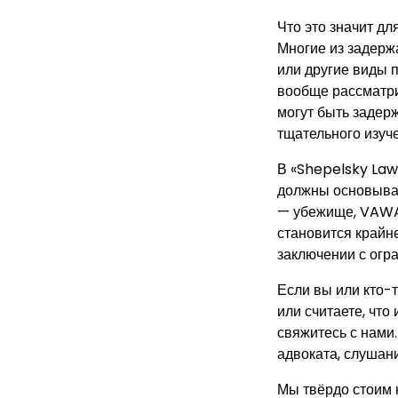
Что это значит д
Многие из задерж
или другие виды 
вообще рассматри
могут быть задер
тщательного изуч
В «Shepelsky Law
должны основыват
— убежище, VAWA,
становится крайн
заключении с огр
Если вы или кто-т
или считаете, чт
свяжитесь с нами
адвоката, слушани
Мы твёрдо стоим 