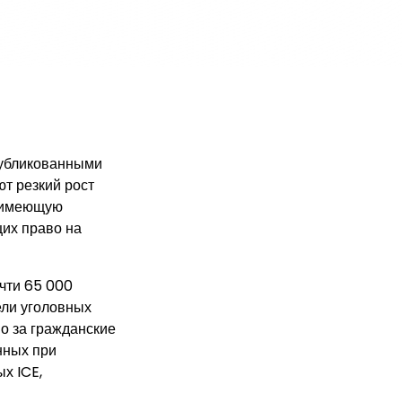
публикованными
т резкий рост
, имеющую
их право на
чти 65 000
ели уголовных
о за гражданские
нных при
х ICE,