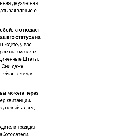
енная двухлетняя
ать заявление о
юбой, кто подает
ашего статуса на
ы ждете, у вас
орое вы сможете
единенные Штаты,
. Они даже
сейчас, ожидая
 вы можете через
ер квитанции.
с, новый адрес,
одители граждан
аботодатели,