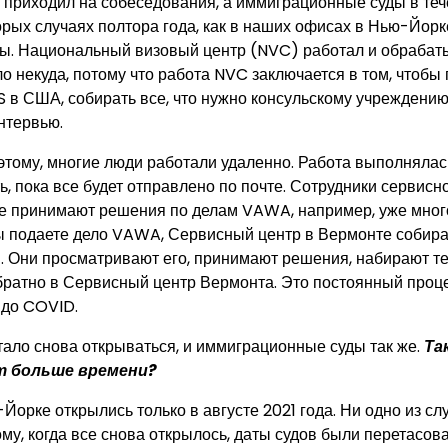
е приходил на собеседования, а иммиграционные суды в теч
орых случаях полтора года, как в наших офисах в Нью-Йор
ы. Национальный визовый центр (NVC) работал и обрабаты
о некуда, потому что работа NVC заключается в том, чтобы
 в США, собирать все, что нужно консульскому учреждению,
нтервью.
этому, многие люди работали удаленно. Работа выполнялас
, пока все будет отправлено по почте. Сотрудники сервисн
е принимают решения по делам VAWA, например, уже много
 вы подаете дело VAWA, Сервисный центр в Вермонте собира
. Они просматривают его, принимают решения, набирают тек
братно в Сервисный центр Вермонта. Это постоянный проце
 до COVID.
тало снова открываться, и иммиграционные суды так же.
Та
 больше времени?
Йорке открылись только в августе 2021 года. Ни одно из с
му, когда все снова открылось, даты судов были перетасов