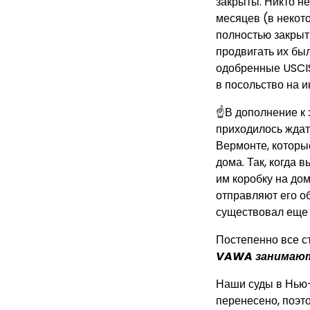
закрыты. Никто н
месяцев (в некот
полностью закрыт
продвигать их был
одобренные USCIS
в посольство на и
☝В дополнение к 
приходилось ждать
Вермонте, которы
дома. Так, когда
им коробку на дом
отправляют его о
существовал еще
Постепенно все с
VAWA занимают
Наши суды в Нью-
перенесено, поэто