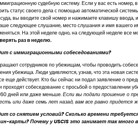
ммиграционную судебную систему. Если у вас есть номер, в
рить статус своего дела с помощью автоматической систем
суда, вы вводите свой номер и нажимаете клавишу ввода, 
ваше следующее слушание, место слушания и имя вашего 
меняться. На этой неделе одно, на следующей неделе все м
ерять раз в неделю.
дит с иммиграционными собеседованиями?
вращают сотрудников по убежищам, чтобы проводить собес
ения убежища. Люди удивляются, узнав, что эта новая сист
се еще действует. Кто бы сейчас ни подал заявление о пре
и проходят собеседование с просьбой о предоставлении у
е 60 дней или даже меньше.
Если вы подали прошение о пр
сть или даже семь лет назад, вам все равно придется ж
ит со снятием условий? Сколько времени требуется
ин-карты? Почему у USCIS это занимает так много в