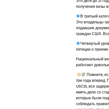
Это дети до 21 го
получения визы же
В третьей кате
Это владельцы гри
подавшие докумен
граждан США. Все
Четвертый уров
петиции о приеме 
Национальный виз
работают довольн
Помните, есл
три года вперед.
USCIS, все задерж
иметь дело со ст
которые были под
соблюдать правил