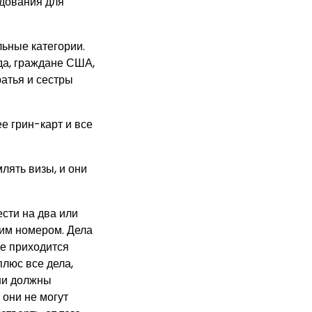
едования для
льные категории.
да, граждане США,
атья и сестры
е грин-карт и все
ять визы, и они
ести на два или
шим номером. Дела
ще приходится
плюс все дела,
ни должны
они не могут