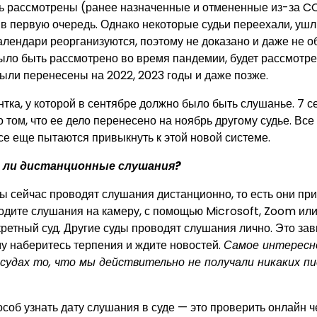
 рассмотрены (ранее назначенные и отмененные из-за C
в первую очередь. Однако некоторые судьи переехали, ушл
алендари реорганизуются, поэтому не доказано и даже не об
ыло быть рассмотрено во время пандемии, будет рассмотре
ыли перенесены на 2022, 2023 годы и даже позже.
тка, у которой в сентябре должно было быть слушанье. 7 с
 том, что ее дело перенесено на ноябрь другому судье. Все
се еще пытаются привыкнуть к этой новой системе.
ли дистанционные слушания?
ды сейчас проводят слушания дистанционно, то есть они п
одите слушания на камеру, с помощью Microsoft, Zoom или 
ретный суд. Другие суды проводят слушания лично. Это завис
му наберитесь терпения и ждите новостей.
Самое интересно
судах то, что мы действительно не получали никаких пи
соб узнать дату слушания в суде — это проверить онлайн ч