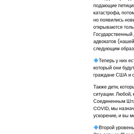
подающие петиции
катастрофа, пото
но появились нов
открываются тольк
Государственный 
адвокатов (нашей
следующим образ
Теперь у них е
который они буду
граждане США и о
Также дети, котор
ситуации. Любой,
Соединенным Штат
COVID, мы назнач
ускорение, и вы 
Второй уровен