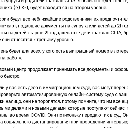
да, супруги и родители граждан США. Любой, кто ждет собес
ниха (е) K-1, будет находиться на втором уровне.
гории будут все неближайшие родственники, их предпочтите
н-карт, подавшие документы на супруга или детей до 21 го
ты на детей старше 21 года, женатые дети граждан США, бр
 они относятся к третьему уровню.
ень будет для всех, у кого есть выигрышный номер в лотере
на работу.
овый центр продолжает принимать все документы и оформл
о быстро.
и у вас есть дело в иммиграционном суде, вас могут перен
 Проверьте автоматизированную онлайн-систему суда с ва
ки налицо, они не торопятся, потому помните, что им все е
арыми делами и новыми делами, которые поступают сейчас, 
аны во время COVID. Они потихоньку передают их в суд. О
а социального дистанцирования при проведении интервью; 