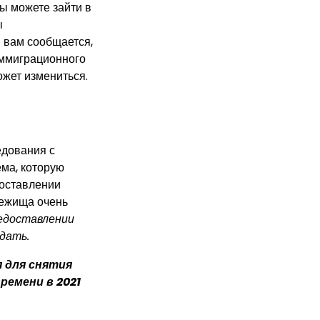
ы можете зайти в
ы
и вам сообщается,
иммиграционного
ожет измениться.
едования с
ема, которую
доставлении
бежища очень
едоставлении
дать.
 для снятия
ремени в 2021