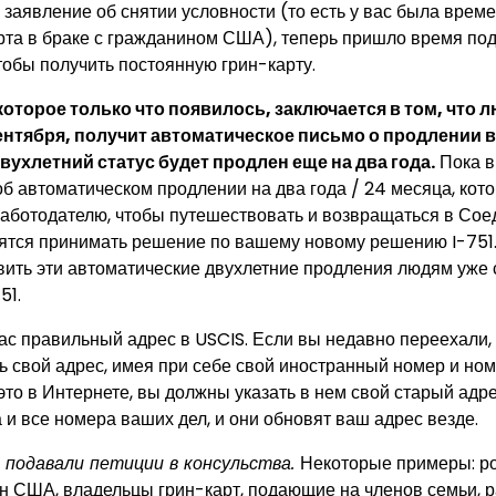
л заявление об снятии условности (то есть у вас была врем
рта в браке с гражданином США), теперь пришло время под
тобы получить постоянную грин-карту.
оторое только что появилось, заключается в том, что л
сентября, получит автоматическое письмо о продлении в
вухлетний статус будет продлен еще на два года.
Пока в
об автоматическом продлении на два года / 24 месяца, кот
работодателю, чтобы путешествовать и возвращаться в Со
пятся принимать решение по вашему новому решению I-751
ить эти автоматические двухлетние продления людям уже 
51.
вас правильный адрес в USCIS. Если вы недавно переехали,
ь свой адрес, имея при себе свой иностранный номер и ном
это в Интернете, вы должны указать в нем свой старый адре
и все номера ваших дел, и они обновят ваш адрес везде.
 подавали петиции в консульства.
Некоторые примеры: р
н США, владельцы грин-карт, подающие на членов семьи, р