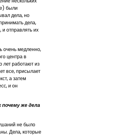
ение нескольких
ке) были
вал дела, но
 принимать дела,
 и отправлять их
ь очень медленно,
ого центра в
 лет работают из
ет все, присылает
ст, а затем
сс, и он
к почему же дела
лушаний не было
аны. Дела, которые