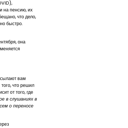
OVID),
и на пенсию, их
ещано, что дело,
но быстро.
ентября, она
 меняется
рисылают вам
того, что решил
ит от того, где
е в слушаниях в
сем о переносе
ерез