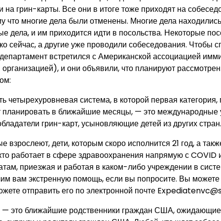
 на грин-карты. Все они в итоге тоже приходят на собесед
му что многие дела были отменены. Многие дела находились
ые дела, и им приходится идти в посольства. Некоторые по
о сейчас, а другие уже проводили собеседования. Чтобы сп
департамент встретился с Американской ассоциацией имм
 организацией), и они объявили, что планируют рассмотрен
ом:
сть четырехуровневая система, в которой первая категория,
т планировать в ближайшие месяцы, — это международные
бладатели грин-карт, усыновляющие детей из других стран
ые взрослеют, дети, которым скоро исполнится 21 год, а та
 кто работает в сфере здравоохранения напрямую с COVID и
ам, приезжая и работая в каком-либо учреждении в систе
им вам экстренную помощь, если вы попросите. Вы можете
можете отправить его по электронной почте Expediatenvc@s
ь — это ближайшие родственники граждан США, ожидающие