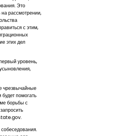
ования. Это
 на рассмотрении,
сольства
равиться с этим,
играционных
ие этих дел
 первый уровень,
 усыновления,
.
кже чрезвычайные
 будет помогать
ме борьбы с
 запросить
tate.gov.
 собеседования.