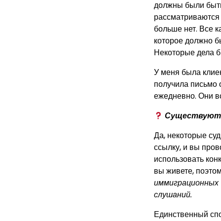
должны были быть
рассматриваются 
больше нет. Все к
которое должно б
Некоторые дела б
У меня была клиен
получила письмо о
ежедневно. Они в
Существуют 
Да, некоторые су
ссылку, и вы пров
использовать конк
вы живете, поэто
иммиграционных 
слушаний.
Единственный спо