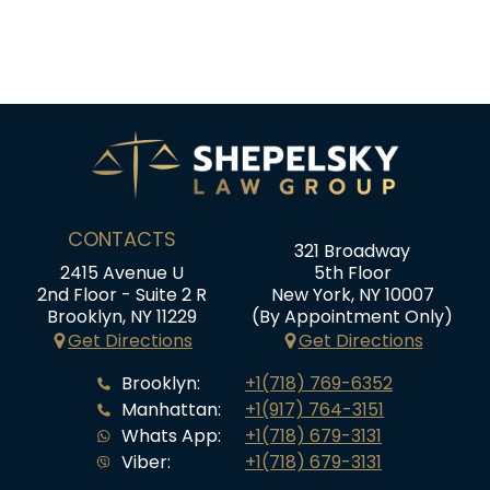
CONTACTS
321 Broadway
2415 Avenue U
5th Floor
2nd Floor - Suite 2 R
New York, NY 10007
Brooklyn, NY 11229
(By Appointment Only)
Get Directions
Get Directions
Brooklyn:
+1(718) 769-6352
Manhattan:
+1(917) 764-3151
Whats App:
+1(718) 679-3131
Viber:
+1(718) 679-3131