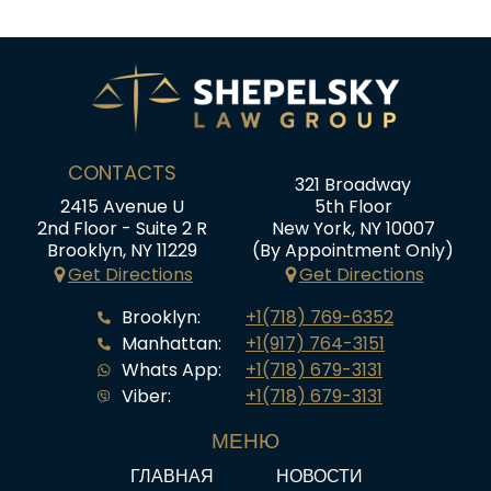
CONTACTS
321 Broadway
2415 Avenue U
5th Floor
2nd Floor - Suite 2 R
New York, NY 10007
Brooklyn, NY 11229
(By Appointment Only)
Get Directions
Get Directions
Brooklyn:
+1(718) 769-6352
Manhattan:
+1(917) 764-3151
Whats App:
+1(718) 679-3131
Viber:
+1(718) 679-3131
МЕНЮ
ГЛАВНАЯ
НОВОСТИ