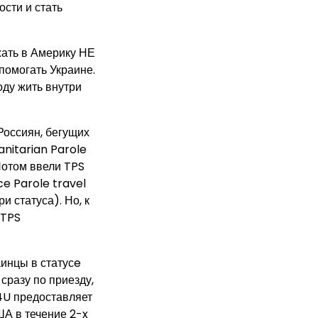
ости и стать
жать в Америку НЕ
помогать Украине.
оду жить внутри
Россиян, бегущих
nitarian Parole
 Потом ввели TPS
e Parole travel
 статуса). Но, к
 TPS
аинцы в статусe
сразу по приезду,
U4U предоставляет
А в течение 2-x