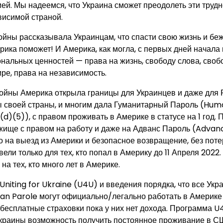
ей. Мы надеемся, что Украина сможет преодолеть эти трудн
висимой страной.
войны рассказывала Украинцам, что спасти свою жизнь и бе
ика поможет! И Америка, как могла, с первых дней начала 
нальных ценностей — права на жизнь, свободу слова, своб
ире, права на независимость.
ойны Америка открыла границы для Украинцев и даже для 
ы своей страны, и многим дала Гуманитарный Пароль (Huma
(d)(5)), с правом проживать в Америке в статусе на 1 год.
ище с правом на работу и даже на Адванс Пароль (Advanc
на выезд из Америки и безопасное возвращение, без потери
ели только для тех, кто попал в Америку до 11 Апреля 2022.
на тех, кто много лет в Америке.
niting for Ukraine (U4U) и введения порядка, что все Укр
an Parole могут официально/легально работать в Америке 
 бесплатные страховки пока у них нет дохода. Программа 
краины возможность получить постоянное проживание в СШ