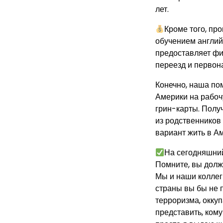
лет.
Кроме того, пр
обучением англи
предоставляет фи
переезд и первон
Конечно, наша по
Америки на рабочу
грин-карты. Полу
из родственников 
вариант жить в Ам
На сегодняшний
Помните, вы должн
Мы и наши коллег
страны вы бы не п
терроризма, оккуп
представить, кому