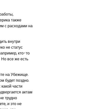
работы,
ерика также
им с расходами на
дить внутри
ко не статус
например, кто-то
 Но все же есть
йте на Убежище.
ом будет поздно.
 какой части
одвергается актам
не трудно
те, и это не