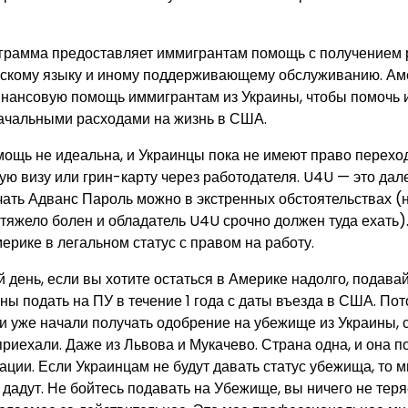
ограмма предоставляет иммигрантам помощь с получением 
йскому языку и иному поддерживающему обслуживанию. Ам
нансовую помощь иммигрантам из Украины, чтобы помочь 
ачальными расходами на жизнь в США.
мощь не идеальна, и Украинцы пока не имеют право перехо
ю визу или грин-карту через работодателя. U4U — это дале
чать Адванс Пароль можно в экстренных обстоятельствах (
тяжело болен и обладатель U4U срочно должен туда ехать).
ерике в легальном статус с правом на работу.
 день, если вы хотите остаться в Америке надолго, подава
ы подать на ПУ в течение 1 года с даты въезда в США. Пот
и уже начали получать одобрение на убежище из Украины, с
риехали. Даже из Львова и Мукачево. Страна одна, и она п
ации. Если Украинцам не будут давать статус убежища, то м
 дадут. Не бойтесь подавать на Убежище, вы ничего не теряе