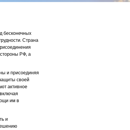
од бесконечных
трудности. Страна
присоединения
 стороны РФ, а
ны и присоединяя
 защиты своей
ают активное
 включая
ощи им в
ть и
зрешению