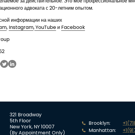
елаемое за действительное. Это мое профессиональное мне
ационного адвоката с 20-летним опытом.
сной информации на наших
ram
,
Instagram
,
YouTube
и
Facebook
roup
52
321 Broadway
5th Floor
Brooklyn:
+1(7
New York, NY 10007
Manhattan:
+1(91
(By Appointment Only)