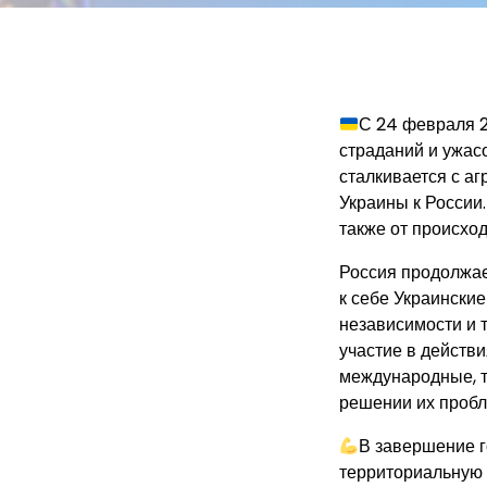
С 24 февраля 2
страданий и ужас
сталкивается с а
Украины к России.
также от происхо
Россия продолжае
к себе Украински
независимости и 
участие в действи
международные, т
решении их пробл
В завершение г
территориальную 