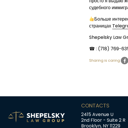
просто я выдаю ж
судебного иммигр
Больше интере
страницах
Teleg
Shepelsky Law G
☎ : (718) 769-63
Sharing is caring:
CONTACTS
2415 Avenue U
2nd Floor - Suite 2 R
Brooklyn, NY 11229