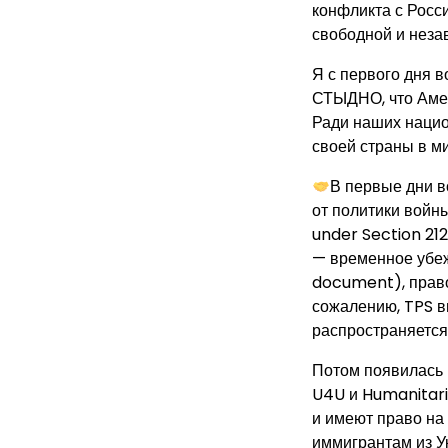
конфликта с Росси
свободной и неза
Я с первого дня 
СТЫДНО, что Амер
Ради наших нацио
своей страны в м
В первые дни в
от политики войн
under Section 212
— временное убеж
document), право 
сожалению, TPS вв
распространяется 
Потом появилась U
U4U и Humanitari
и имеют право на
иммигрантам из У