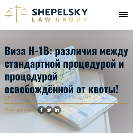
Skip to Main Content
☰
ЗВОНКИ С США
+1 (718) 769-6352
Виза H-1B: различия между
ГЛАВНАЯ
НАША КОМАНДА
стандартной процедурой и
УСЛУГИ
ИСТОРИИ КЛИЕНТОВ
процедурой
НОВОСТИ
КОНТАКТЫ
освобождённой от квоты!
СЕН 16, 2025
Sharing is caring: