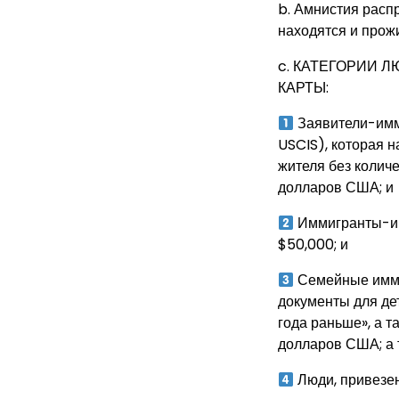
b. Амнистия расп
находятся и прожи
c. КАТЕГОРИИ 
КАРТЫ:
Заявители-имми
USCIS), которая н
жителя без колич
долларов США; и
​Иммигранты-ин
$50,000; и
​​ Семейные и
документы для дет
года раньше», а 
долларов США; а 
Люди, привезен