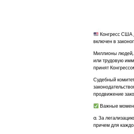
Конгресс США д
включен в законо
Миллионы людей,
или трудовую имми
принят Конгрессо
Судебный комите
законодательством
продвижение закон
Важные момент
a. За легализаци
причем для каждой