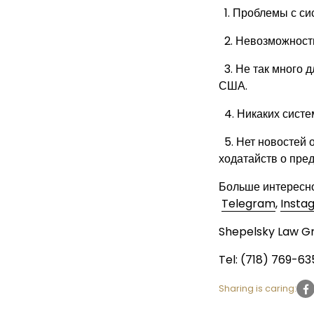
1. Проблемы с си
2. Невозможность 
3. Не так много 
США.
4. Никаких систе
5. Нет новостей 
ходатайств о пре
Больше интересн
Telegram
,
Insta
Shepelsky Law G
Tel: (718) 769-6
Sharing is caring: