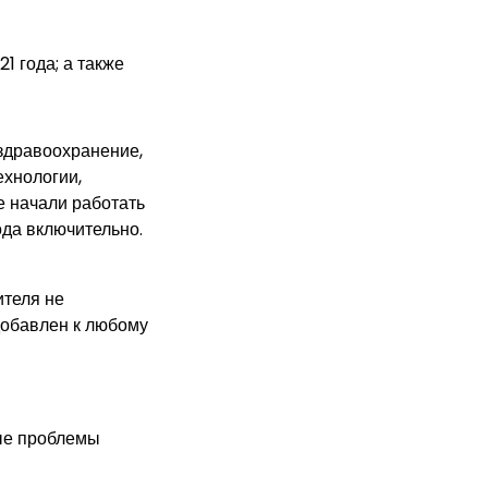
1 года; а также
здравоохранение,
хнологии,
 начали работать
года включительно.
ителя не
 добавлен к любому
ные проблемы