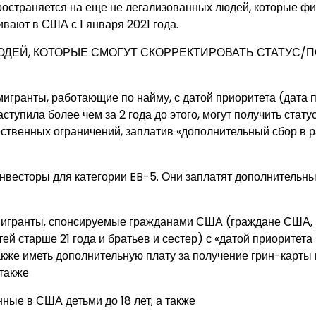
ространяется на еще не легализованных людей, которые фи
вают в США с 1 января 2021 года.
ЛЮДЕЙ, КОТОРЫЕ СМОГУТ СКОРРЕКТИРОВАТЬ СТАТУС/
гранты, работающие по найму, с датой приоритета (дата п
аступила более чем за 2 года до этого, могут получить стату
ественных ограничений, заплатив «дополнительный сбор в 
весторы для категории EB-5. Они заплатят дополнительны
ммигранты, спонсируемые гражданами США (граждане США
ей старше 21 года и братьев и сестер) с «датой приоритета
также иметь дополнительную плату за получение грин-карты
также
ные в США детьми до 18 лет; а также