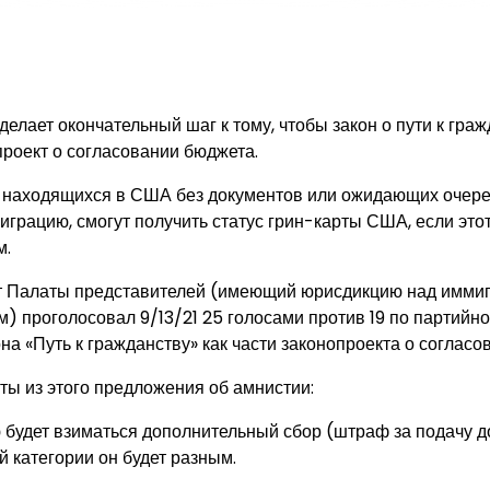
елает окончательный шаг к тому, чтобы закон о пути к гр
проект о согласовании бюджета.
 находящихся в США без документов или ожидающих очере
грацию, смогут получить статус грин-карты США, если этот
м.
т Палаты представителей (имеющий юрисдикцию над имми
) проголосовал 9/13/21 25 голосами против 19 по партийно
а «Путь к гражданству» как части законопроекта о согласо
ы из этого предложения об амнистии:
ю будет взиматься дополнительный сбор (штраф за подачу д
 категории он будет разным.