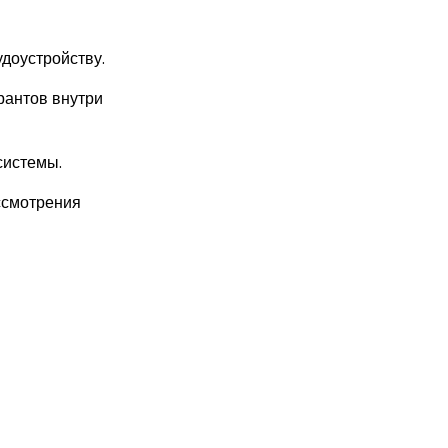
удоустройству.
рантов внутри
системы.
ссмотрения