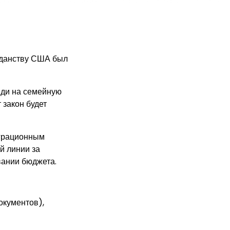
ажданству США был
ди на семейную
 закон будет
грационным
й линии за
вании бюджета.
окументов),