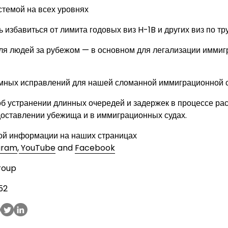
стемой на всех уровнях
избавиться от лимита годовых виз H-1B и других виз по тр
для людей за рубежом — в основном для легализации иммиг
мных исправлений для нашей сломанной иммиграционной 
об устранении длинных очередей и задержек в процессе ра
доставлении убежища и в иммиграционных судах.
ой информации на наших страницах
gram
,
YouTube
and
Facebook
roup
352