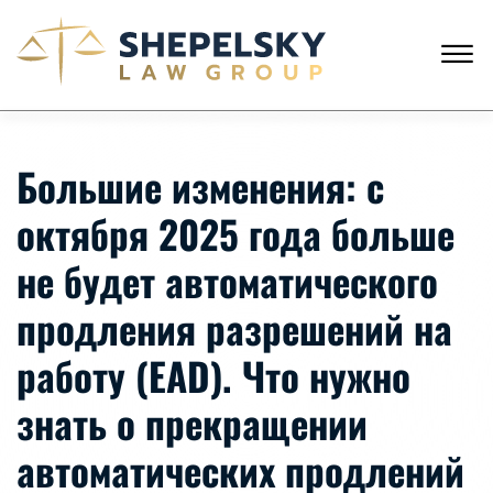
Skip to Main Content
☰
ЗВОНКИ С США
+1 (718) 769-6352
Большие изменения: с
ГЛАВНАЯ
НАША КОМАНДА
октября 2025 года больше
УСЛУГИ
ИСТОРИИ КЛИЕНТОВ
не будет автоматического
НОВОСТИ
КОНТАКТЫ
продления разрешений на
работу (EAD). Что нужно
знать о прекращении
автоматических продлений