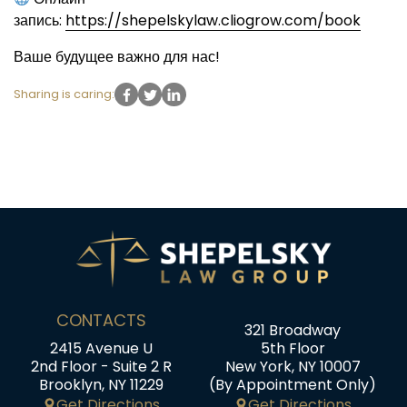
запись:
https://shepelskylaw.cliogrow.com/book
Ваше будущее важно для нас!
Sharing is caring:
CONTACTS
321 Broadway
2415 Avenue U
5th Floor
2nd Floor - Suite 2 R
New York, NY 10007
Brooklyn, NY 11229
(By Appointment Only)
Get Directions
Get Directions